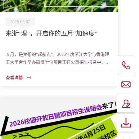
2026.05.07
来浙“理”，开启你的五月“加速度”
五月，是梦想的“起航点”。2026年度浙江大学与香港理
工大学合作举办硕博学位项目正在火热招生报名中，城
市宣讲活动也在进行时，诚邀各界管理菁英把握时
机，...
查看详情