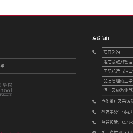
联系我们
项目咨询：
酒店及旅游管理
大学
国际航运与港口
品质管理硕士学
酒店及旅游业管
宣传推广及采访帮助：
校友事务：何老师 05
监管投诉：0571-88
浙江省杭州市天目