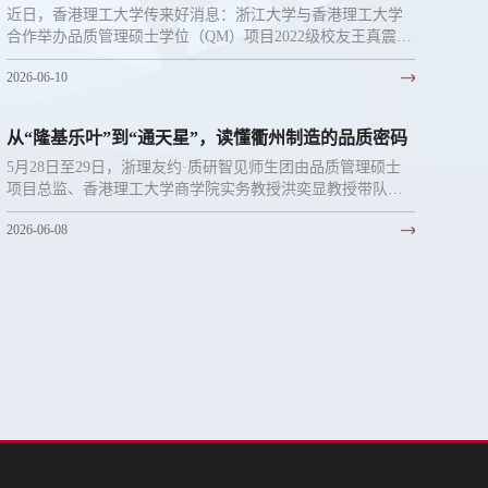
流及航运学系杰出青年校友奖
近日，香港理工大学传来好消息：浙江大学与香港理工大学
合作举办品质管理硕士学位（QM）项目2022级校友王真震先
生荣膺理大商学院物流及航运学系杰出青年校...
2026-06-10
从“隆基乐叶”到“通天星”，读懂衢州制造的品质密码
5月28日至29日，浙理友约·质研智见师生团由品质管理硕士
项目总监、香港理工大学商学院实务教授洪奕显教授带队，
走进浙江衢州开展校友企业研学活动。
2026-06-08